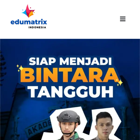
Skip
to
content
Toggle
Naviga
HOMEPAGE
ABOUT US
SUCCESS STORIES
PROMO