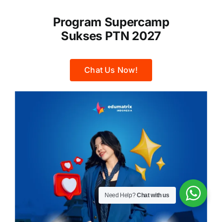
Program Supercamp
Sukses PTN 2027
Chat Us Now!
Need Help?
Chat with us