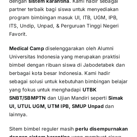
dengan
sistem karantina
. Kami hadir sebagai
partner terbaik bagi siswa untuk menyediakan
program bimbingan masuk UI, ITB, UGM, IPB,
ITS, Undip, Unpad, & Perguruan Tinggi Negeri
Favorit.
Medical Camp
diselenggarakan oleh Alumni
Universitas Indonesia yang merupakan praktisi
bimbel dengan ribuan siswa di Jabodetabek dan
berbagai kota besar Indonesia. Kami hadir
sebagai solusi untuk kebutuhan bimbingan belajar
yang fokus untuk menghadapi
UTBK
SNBT/SBMPTN
dan Ujian Mandiri seperti
Simak
UI, UTUL UGM, UTM IPB, SMUP Unpad
dan
lainnya.
Sitem bimbel reguler masih
perlu disempurnakan
dengan sistem karantina
yang membuat siswa