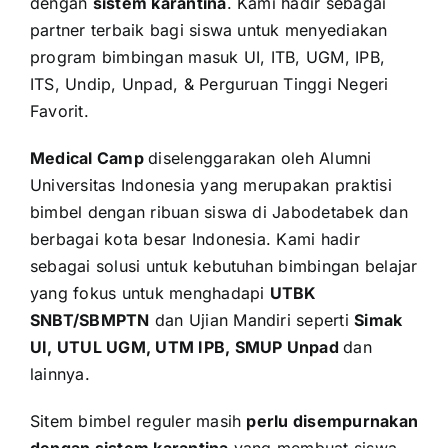
dengan
sistem karantina
. Kami hadir sebagai
partner terbaik bagi siswa untuk menyediakan
program bimbingan masuk UI, ITB, UGM, IPB,
ITS, Undip, Unpad, & Perguruan Tinggi Negeri
Favorit.
Medical Camp
diselenggarakan oleh Alumni
Universitas Indonesia yang merupakan praktisi
bimbel dengan ribuan siswa di Jabodetabek dan
berbagai kota besar Indonesia. Kami hadir
sebagai solusi untuk kebutuhan bimbingan belajar
yang fokus untuk menghadapi
UTBK
SNBT/SBMPTN
dan Ujian Mandiri seperti
Simak
UI, UTUL UGM, UTM IPB, SMUP Unpad
dan
lainnya.
Sitem bimbel reguler masih
perlu disempurnakan
dengan sistem karantina
yang membuat siswa