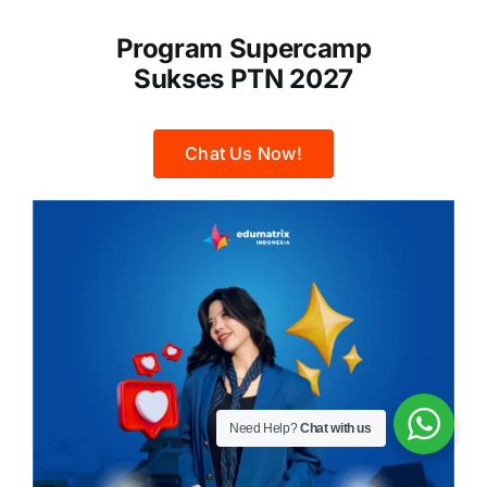
Program Supercamp
Sukses PTN 2027
Chat Us Now!
Need Help?
Chat with us