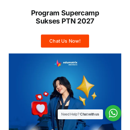
Program Supercamp
Sukses PTN 2027
Chat Us Now!
Need Help?
Chat with us