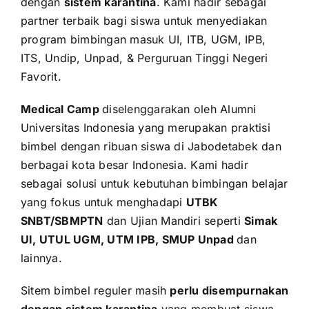
dengan
sistem karantina
. Kami hadir sebagai
partner terbaik bagi siswa untuk menyediakan
program bimbingan masuk UI, ITB, UGM, IPB,
ITS, Undip, Unpad, & Perguruan Tinggi Negeri
Favorit.
Medical Camp
diselenggarakan oleh Alumni
Universitas Indonesia yang merupakan praktisi
bimbel dengan ribuan siswa di Jabodetabek dan
berbagai kota besar Indonesia. Kami hadir
sebagai solusi untuk kebutuhan bimbingan belajar
yang fokus untuk menghadapi
UTBK
SNBT/SBMPTN
dan Ujian Mandiri seperti
Simak
UI, UTUL UGM, UTM IPB, SMUP Unpad
dan
lainnya.
Sitem bimbel reguler masih
perlu disempurnakan
dengan sistem karantina
yang membuat siswa