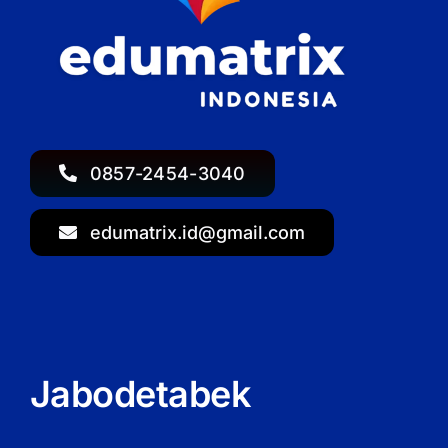
0857-2454-3040
edumatrix.id@gmail.com
Jabodetabek