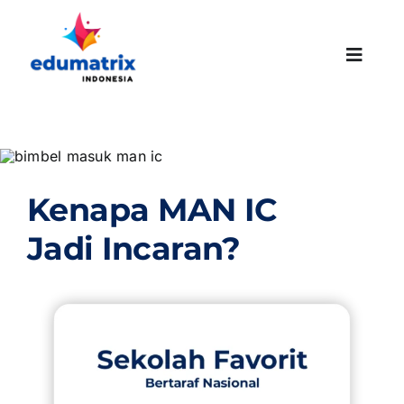
Skip
to
content
Toggle
Naviga
HOMEPAGE
Kenapa MAN IC
ABOUT US
Jadi Incaran?
SUCCESS STORIES
PROMO