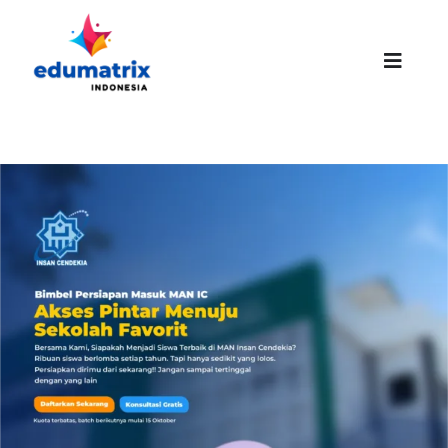
Skip
to
content
Toggle
Naviga
HOMEPAGE
ABOUT US
SUCCESS STORIES
PROMO