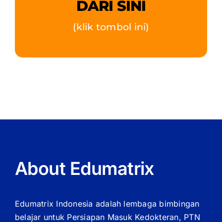
DARI SINI
(klik tombol ini)
About Edumatrix
Edumatrix Indonesia adalah lembaga bimbingan
belajar untuk Persiapan Masuk Kedokteran, PTN