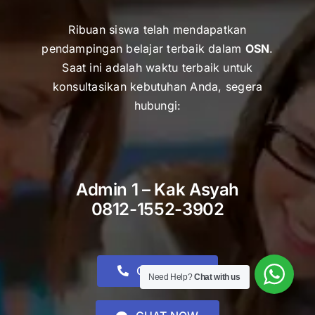
Ribuan siswa telah mendapatkan
pendampingan belajar terbaik dalam
OSN
.
Saat ini adalah waktu terbaik untuk
k
onsultasikan kebutuhan Anda, segera
hubungi:
Admin 1 – Kak Asyah
0812-1552-3902
CALL NOW
Need Help?
Chat with us