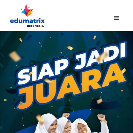
Skip
to
content
Toggle
Naviga
HOMEPAGE
ABOUT US
SUCCESS STORIES
PROMO