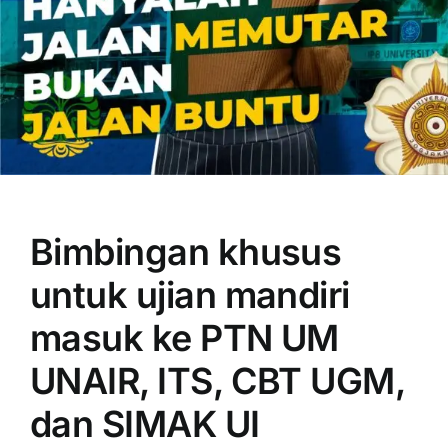
OUR PROGRAM
REGISTRATION
Bimbingan khusus
CONTACT US
untuk ujian mandiri
masuk ke PTN UM
UNAIR, ITS, CBT UGM,
dan SIMAK UI