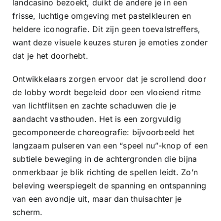
landcasino bezoekt, duikt de andere je in een
frisse, luchtige omgeving met pastelkleuren en
heldere iconografie. Dit zijn geen toevalstreffers,
want deze visuele keuzes sturen je emoties zonder
dat je het doorhebt.
Ontwikkelaars zorgen ervoor dat je scrollend door
de lobby wordt begeleid door een vloeiend ritme
van lichtflitsen en zachte schaduwen die je
aandacht vasthouden. Het is een zorgvuldig
gecomponeerde choreografie: bijvoorbeeld het
langzaam pulseren van een “speel nu”-knop of een
subtiele beweging in de achtergronden die bijna
onmerkbaar je blik richting de spellen leidt. Zo’n
beleving weerspiegelt de spanning en ontspanning
van een avondje uit, maar dan thuisachter je
scherm.