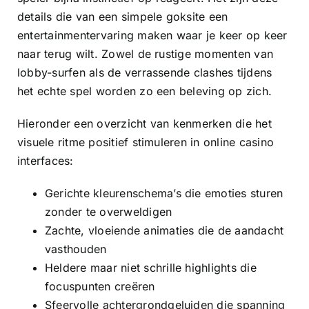
details die van een simpele goksite een
entertainmentervaring maken waar je keer op keer
naar terug wilt. Zowel de rustige momenten van
lobby-surfen als de verrassende clashes tijdens
het echte spel worden zo een beleving op zich.
Hieronder een overzicht van kenmerken die het
visuele ritme positief stimuleren in online casino
interfaces:
Gerichte kleurenschema’s die emoties sturen
zonder te overweldigen
Zachte, vloeiende animaties die de aandacht
vasthouden
Heldere maar niet schrille highlights die
focuspunten creëren
Sfeervolle achtergrondgeluiden die spanning