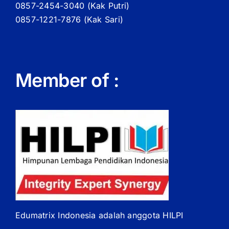
0857-2454-3040 (Kak Putri)
0857-1221-7876 (Kak Sari)
Member of :
Edumatrix Indonesia adalah anggota HILPI