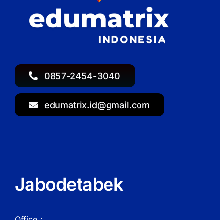
0857-2454-3040
edumatrix.id@gmail.com
Jabodetabek
Office :