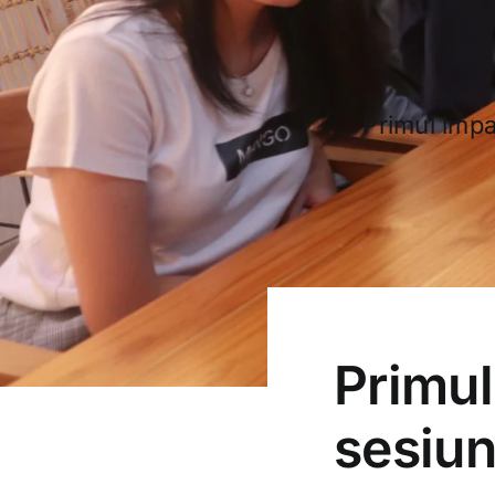
Primul impa
Primul
sesiun