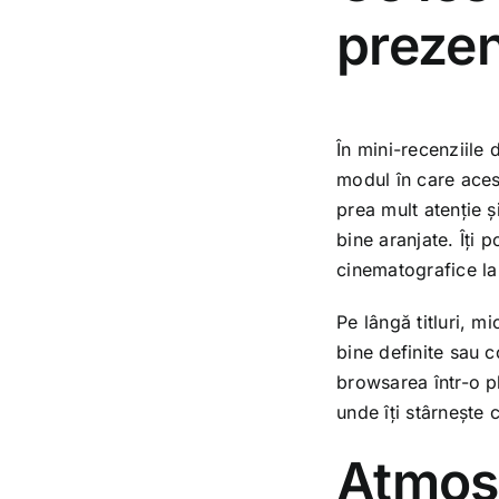
prezen
În mini-recenziile 
modul în care acest
prea mult atenție ș
bine aranjate. Îți 
cinematografice la t
Pe lângă titluri, m
bine definite sau 
browsarea într-o p
unde îți stârnește c
Atmosf