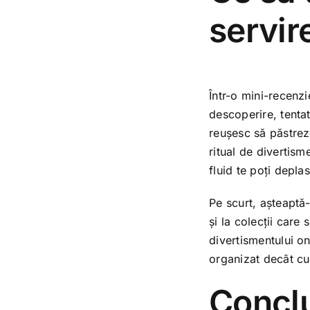
servir
Într-o mini-recenzi
descoperire, tentat
reușesc să păstrez
ritual de divertism
fluid te poți depla
Pe scurt, așteaptă-t
și la colecții care
divertismentului o
organizat decât cu
Conclu