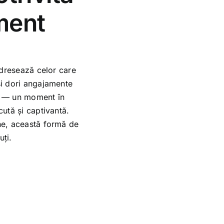
ment
 adresează celor care
și dori angajamente
că — un moment în
cută și captivantă.
une, această formă de
uți.