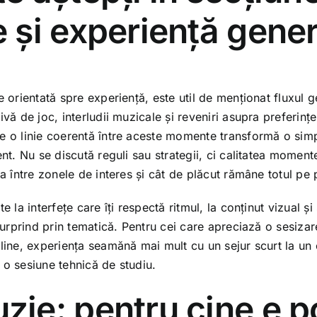
e și experiență gene
e orientată spre experiență, este util de menționat fluxul g
ivă de joc, interludii muzicale și reveniri asupra preferinț
e o linie coerentă între aceste momente transformă o simpl
ent. Nu se discută reguli sau strategii, ci calitatea momen
sa între zonele de interes și cât de plăcut rămâne totul pe 
e la interfețe care îți respectă ritmul, la conținut vizual și
 surprind prin tematică. Pentru cei care apreciază o sesizar
nline, experiența seamănă mai mult cu un sejur scurt la un
 o sesiune tehnică de studiu.
zie: pentru cine e po