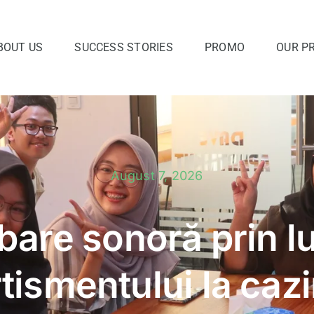
BOUT US
SUCCESS STORIES
PROMO
OUR P
August 7, 2026
bare sonoră prin 
tismentului la caz