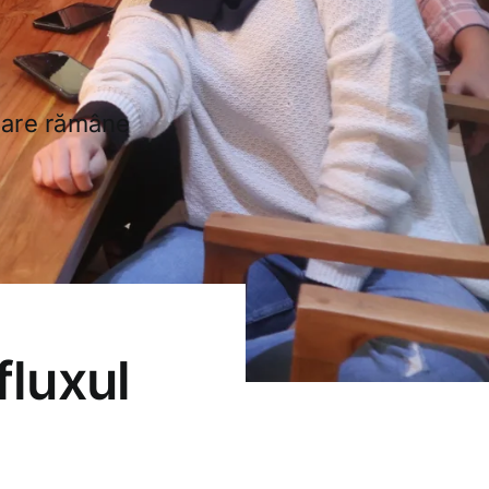
 care rămâne
fluxul