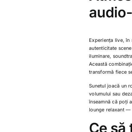
audio-
Experiența live, în
autenticitate scene
iluminare, soundtra
Această combinație
transformă fiece se
Sunetul joacă un ro
volumului sau deza
înseamnă că poți a
lounge relaxant — 
Ce să 