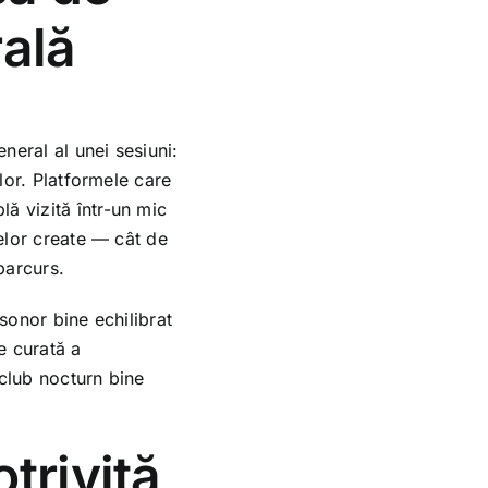
rală
eneral al unei sesiuni:
elor. Platformele care
ă vizită într-un mic
telor create — cât de
parcurs.
 sonor bine echilibrat
e curată a
 club nocturn bine
trivită