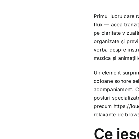
Primul lucru care 
flux — acea tranziț
pe claritate vizual
organizate și previ
vorba despre instr
muzica și animații
Un element surprin
coloane sonore sel
acompaniament. Ca 
posturi specializa
precum
https://lo
relaxante de brow
Ce ies