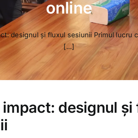
online
ct: designul și fluxul sesiunii Primul lucru
[...]
 impact: designul și 
ii