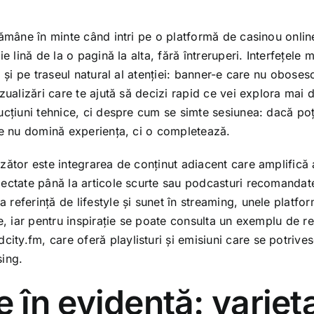
rămâne în minte când intri pe o platformă de casinou onlin
ie lină de la o pagină la alta, fără întreruperi. Interfețel
ă și pe traseul natural al atenției: banner-e care nu obosesc,
zualizări care te ajută să decizi rapid ce vei explora mai 
ucțiuni tehnice, ci despre cum se simte sesiunea: dacă poț
le nu domină experiența, ci o completează.
zător este integrarea de conținut adiacent care amplifică
ectate până la articole scurte sau podcasturi recomandat
referință de lifestyle și sunet în streaming, unele platf
te, iar pentru inspirație se poate consulta un exemplu de r
udcity.fm
, care oferă playlisturi și emisiuni care se potrive
sing.
e în evidență: variet