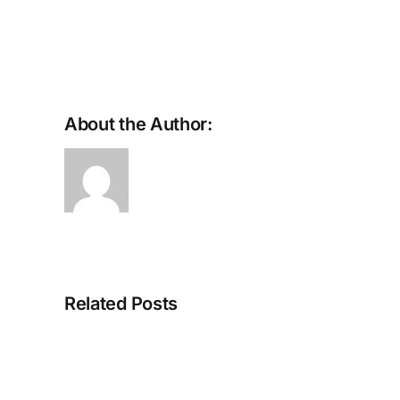
About the Author:
Small
Deposits,
Related Posts
Big
Atmosphere:
How
Usability