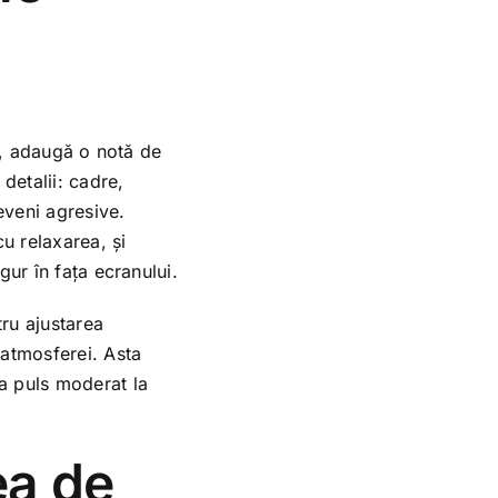
ce, adaugă o notă de
detalii: cadre,
eveni agresive.
u relaxarea, și
gur în fața ecranului.
tru ajustarea
 atmosferei. Asta
a puls moderat la
ea de