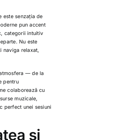
e este senzația de
e moderne pun accent
 categorii intuitiv
departe. Nu este
i naviga relaxat,
 atmosfera — de la
e pentru
orme colaborează cu
esurse muzicale,
sc perfect unei sesiuni
atea și