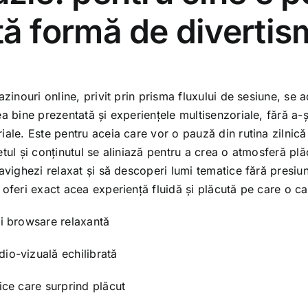
ă formă de divertis
azinouri online, privit prin prisma fluxului de sesiune, se
ea bine prezentată și experiențele multisenzoriale, fără a-
iale. Este pentru aceia care vor o pauză din rutina zilni
tul și conținutul se aliniază pentru a crea o atmosferă plă
navighezi relaxat și să descoperi lumi tematice fără presi
oferi exact acea experiență fluidă și plăcută pe care o ca
și browsare relaxantă
io-vizuală echilibrată
tice care surprind plăcut