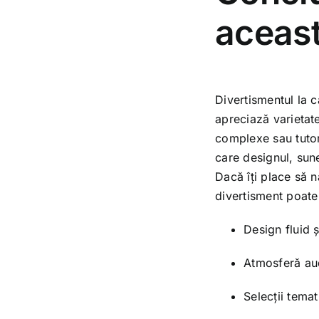
aceast
Divertismentul la c
apreciază varietat
complexe sau tutor
care designul, sune
Dacă îți place să 
divertisment poate 
Design fluid 
Atmosferă aud
Selecții tema