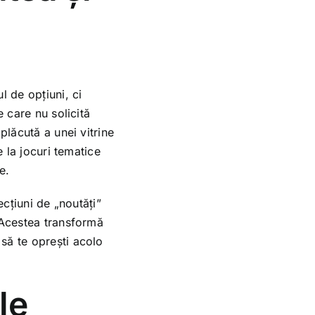
l de opțiuni, ci
e care nu solicită
plăcută a unei vitrine
e la jocuri tematice
e.
ecțiuni de „noutăți”
 Acestea transformă
să te oprești acolo
le