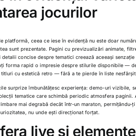
tarea jocurilor
de platformă, ceea ce iese în evidență nu este doar număru
ea sunt prezentate. Pagini cu previzualizări animate, filtr
i detalii concise despre tematici creează aceeași senzație 
poți forma rapid o impresie despre stilurile disponibile — d
itluri cu estetică retro — fără a te pierde în liste nesfârșit
icile surprize îmbunătățesc experiența: demo-uri vizibile, s
colecții tematice care schimbă periodic atmosfera paginii.
limbare mai degrabă decât într-un maraton, permițându-ți 
uriozitatea, nu unde ești direcționat forțat.
era live și elemente