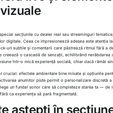
vizuale
 special secțiunile cu dealer real sau streaminguri temati
lor digitale. Ceea ce impresionează adesea este atenția la 
ck-uri subtile și comentarii care păstrează ritmul fără a d
 creează o cascadă de senzații, echilibrând nerăbdarea c
siune într-o mică experiență socială, chiar dacă rămâi sin
l crucial: efectele ambientale bine mixate și opțiunile pen
ctivarea anumitor piste permit o personalizare discretă a
lege un fundal sonor care să completeze starea ta — de l
fără ca experiența să pară fragmentată.
te aștepți în secțiun