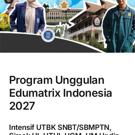
OUR PROGRAM
REGISTRATION
Program Unggulan
CONTACT US
Edumatrix Indonesia
2027
Intensif UTBK SNBT/SBMPTN,