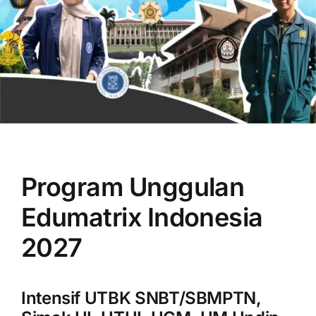
OUR PROGRAM
REGISTRATION
Program Unggulan
CONTACT US
Edumatrix Indonesia
2027
Intensif UTBK SNBT/SBMPTN,