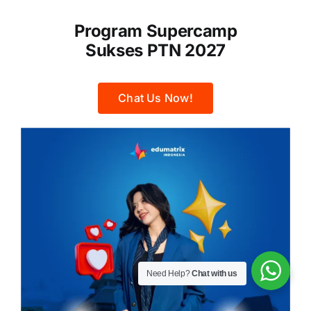
Program Supercamp
Sukses PTN 2027
Chat Us Now!
Need Help?
Chat with us