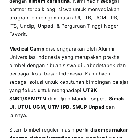
dengan
sistem karantina
. Kami hadir sebagai
partner terbaik bagi siswa untuk menyediakan
program bimbingan masuk UI, ITB, UGM, IPB,
ITS, Undip, Unpad, & Perguruan Tinggi Negeri
Favorit.
Medical Camp
diselenggarakan oleh Alumni
Universitas Indonesia yang merupakan praktisi
bimbel dengan ribuan siswa di Jabodetabek dan
berbagai kota besar Indonesia. Kami hadir
sebagai solusi untuk kebutuhan bimbingan belajar
yang fokus untuk menghadapi
UTBK
SNBT/SBMPTN
dan Ujian Mandiri seperti
Simak
UI, UTUL UGM, UTM IPB, SMUP Unpad
dan
lainnya.
Sitem bimbel reguler masih
perlu disempurnakan
dengan sistem karantina
yang membuat siswa