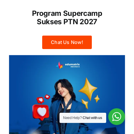
Program Supercamp
Sukses PTN 2027
Chat Us Now!
Need Help?
Chat with us