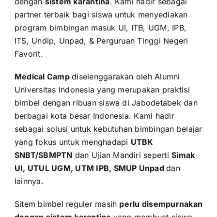
dengan
sistem karantina
. Kami hadir sebagai
partner terbaik bagi siswa untuk menyediakan
program bimbingan masuk UI, ITB, UGM, IPB,
ITS, Undip, Unpad, & Perguruan Tinggi Negeri
Favorit.
Medical Camp
diselenggarakan oleh Alumni
Universitas Indonesia yang merupakan praktisi
bimbel dengan ribuan siswa di Jabodetabek dan
berbagai kota besar Indonesia. Kami hadir
sebagai solusi untuk kebutuhan bimbingan belajar
yang fokus untuk menghadapi
UTBK
SNBT/SBMPTN
dan Ujian Mandiri seperti
Simak
UI, UTUL UGM, UTM IPB, SMUP Unpad
dan
lainnya.
Sitem bimbel reguler masih
perlu disempurnakan
dengan sistem karantina
yang membuat siswa