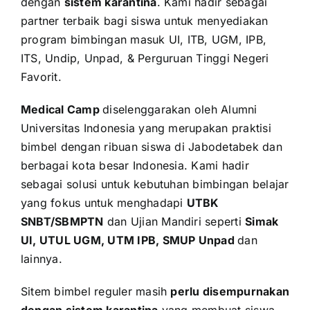
dengan
sistem karantina
. Kami hadir sebagai
partner terbaik bagi siswa untuk menyediakan
program bimbingan masuk UI, ITB, UGM, IPB,
ITS, Undip, Unpad, & Perguruan Tinggi Negeri
Favorit.
Medical Camp
diselenggarakan oleh Alumni
Universitas Indonesia yang merupakan praktisi
bimbel dengan ribuan siswa di Jabodetabek dan
berbagai kota besar Indonesia. Kami hadir
sebagai solusi untuk kebutuhan bimbingan belajar
yang fokus untuk menghadapi
UTBK
SNBT/SBMPTN
dan Ujian Mandiri seperti
Simak
UI, UTUL UGM, UTM IPB, SMUP Unpad
dan
lainnya.
Sitem bimbel reguler masih
perlu disempurnakan
dengan sistem karantina
yang membuat siswa