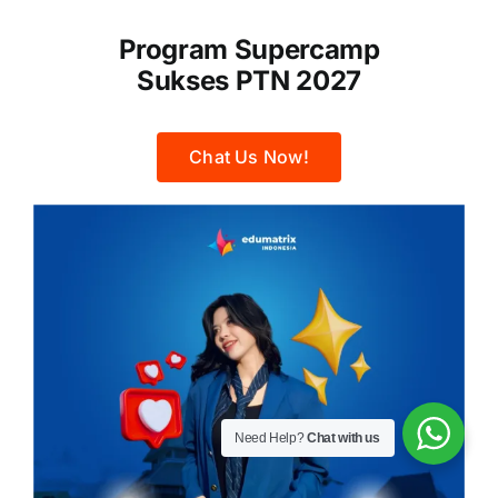
Program Supercamp
Sukses PTN 2027
Chat Us Now!
Need Help?
Chat with us