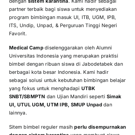
dengan
sistem karantina
. Kami hadir sebagai
partner terbaik bagi siswa untuk menyediakan
program bimbingan masuk UI, ITB, UGM, IPB,
ITS, Undip, Unpad, & Perguruan Tinggi Negeri
Favorit.
Medical Camp
diselenggarakan oleh Alumni
Universitas Indonesia yang merupakan praktisi
bimbel dengan ribuan siswa di Jabodetabek dan
berbagai kota besar Indonesia. Kami hadir
sebagai solusi untuk kebutuhan bimbingan belajar
yang fokus untuk menghadapi
UTBK
SNBT/SBMPTN
dan Ujian Mandiri seperti
Simak
UI, UTUL UGM, UTM IPB, SMUP Unpad
dan
lainnya.
Sitem bimbel reguler masih
perlu disempurnakan
dengan sistem karantina
yang membuat siswa