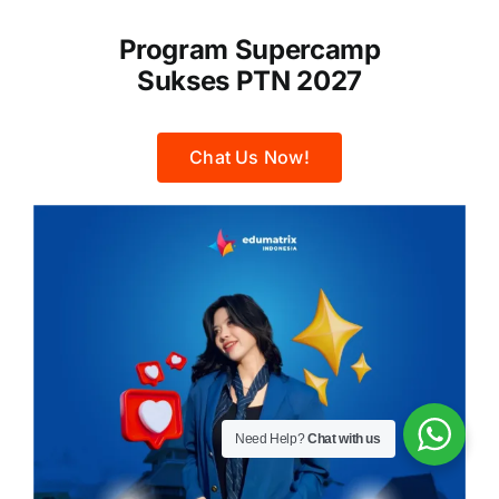
Program Supercamp
Sukses PTN 2027
Chat Us Now!
Need Help?
Chat with us