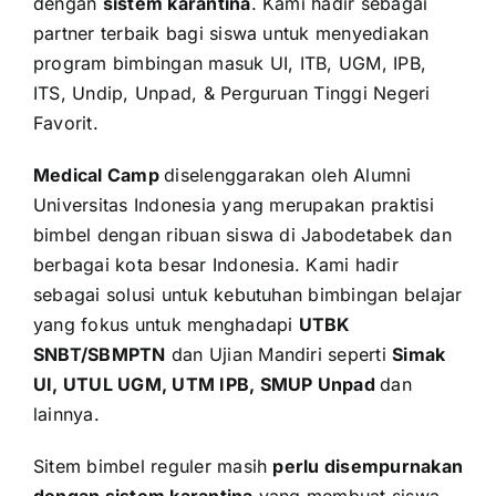
dengan
sistem karantina
. Kami hadir sebagai
partner terbaik bagi siswa untuk menyediakan
program bimbingan masuk UI, ITB, UGM, IPB,
ITS, Undip, Unpad, & Perguruan Tinggi Negeri
Favorit.
Medical Camp
diselenggarakan oleh Alumni
Universitas Indonesia yang merupakan praktisi
bimbel dengan ribuan siswa di Jabodetabek dan
berbagai kota besar Indonesia. Kami hadir
sebagai solusi untuk kebutuhan bimbingan belajar
yang fokus untuk menghadapi
UTBK
SNBT/SBMPTN
dan Ujian Mandiri seperti
Simak
UI, UTUL UGM, UTM IPB, SMUP Unpad
dan
lainnya.
Sitem bimbel reguler masih
perlu disempurnakan
dengan sistem karantina
yang membuat siswa