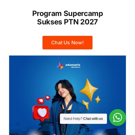
Program Supercamp
Sukses PTN 2027
Chat Us Now!
Need Help?
Chat with us