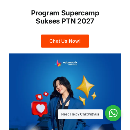
Program Supercamp
Sukses PTN 2027
Chat Us Now!
Need Help?
Chat with us