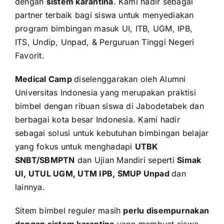
dengan
sistem karantina
. Kami hadir sebagai
partner terbaik bagi siswa untuk menyediakan
program bimbingan masuk UI, ITB, UGM, IPB,
ITS, Undip, Unpad, & Perguruan Tinggi Negeri
Favorit.
Medical Camp
diselenggarakan oleh Alumni
Universitas Indonesia yang merupakan praktisi
bimbel dengan ribuan siswa di Jabodetabek dan
berbagai kota besar Indonesia. Kami hadir
sebagai solusi untuk kebutuhan bimbingan belajar
yang fokus untuk menghadapi
UTBK
SNBT/SBMPTN
dan Ujian Mandiri seperti
Simak
UI, UTUL UGM, UTM IPB, SMUP Unpad
dan
lainnya.
Sitem bimbel reguler masih
perlu disempurnakan
dengan sistem karantina
yang membuat siswa