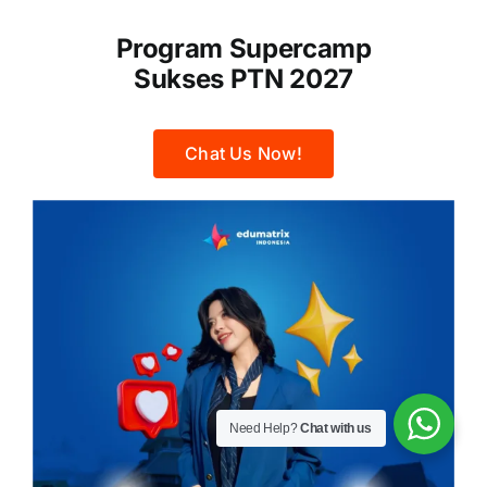
Program Supercamp
Sukses PTN 2027
Chat Us Now!
Need Help?
Chat with us