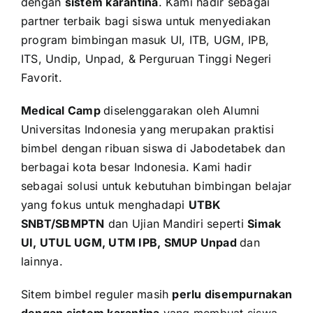
dengan
sistem karantina
. Kami hadir sebagai
partner terbaik bagi siswa untuk menyediakan
program bimbingan masuk UI, ITB, UGM, IPB,
ITS, Undip, Unpad, & Perguruan Tinggi Negeri
Favorit.
Medical Camp
diselenggarakan oleh Alumni
Universitas Indonesia yang merupakan praktisi
bimbel dengan ribuan siswa di Jabodetabek dan
berbagai kota besar Indonesia. Kami hadir
sebagai solusi untuk kebutuhan bimbingan belajar
yang fokus untuk menghadapi
UTBK
SNBT/SBMPTN
dan Ujian Mandiri seperti
Simak
UI, UTUL UGM, UTM IPB, SMUP Unpad
dan
lainnya.
Sitem bimbel reguler masih
perlu disempurnakan
dengan sistem karantina
yang membuat siswa