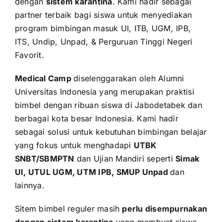
dengan
sistem karantina
. Kami hadir sebagai
partner terbaik bagi siswa untuk menyediakan
program bimbingan masuk UI, ITB, UGM, IPB,
ITS, Undip, Unpad, & Perguruan Tinggi Negeri
Favorit.
Medical Camp
diselenggarakan oleh Alumni
Universitas Indonesia yang merupakan praktisi
bimbel dengan ribuan siswa di Jabodetabek dan
berbagai kota besar Indonesia. Kami hadir
sebagai solusi untuk kebutuhan bimbingan belajar
yang fokus untuk menghadapi
UTBK
SNBT/SBMPTN
dan Ujian Mandiri seperti
Simak
UI, UTUL UGM, UTM IPB, SMUP Unpad
dan
lainnya.
Sitem bimbel reguler masih
perlu disempurnakan
dengan sistem karantina
yang membuat siswa