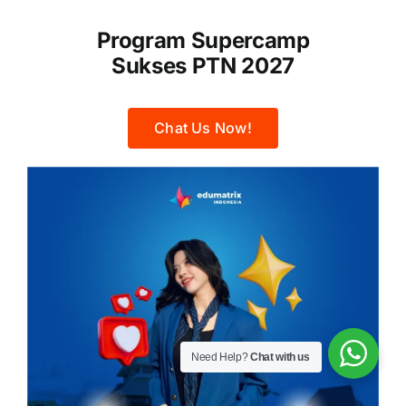
Program Supercamp
Sukses PTN 2027
Chat Us Now!
Need Help?
Chat with us