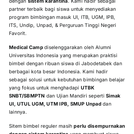
dengan
sistem karantina
. Kami hadir sebagai
partner terbaik bagi siswa untuk menyediakan
program bimbingan masuk UI, ITB, UGM, IPB,
ITS, Undip, Unpad, & Perguruan Tinggi Negeri
Favorit.
Medical Camp
diselenggarakan oleh Alumni
Universitas Indonesia yang merupakan praktisi
bimbel dengan ribuan siswa di Jabodetabek dan
berbagai kota besar Indonesia. Kami hadir
sebagai solusi untuk kebutuhan bimbingan belajar
yang fokus untuk menghadapi
UTBK
SNBT/SBMPTN
dan Ujian Mandiri seperti
Simak
UI, UTUL UGM, UTM IPB, SMUP Unpad
dan
lainnya.
Sitem bimbel reguler masih
perlu disempurnakan
dengan sistem karantina
yang membuat siswa