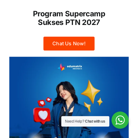
Program Supercamp
Sukses PTN 2027
Chat Us Now!
Need Help?
Chat with us